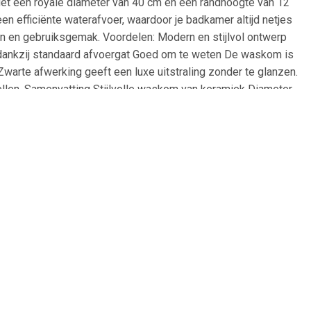
Met een royale diameter van 40 cm en een randhoogte van 12
n efficiënte waterafvoer, waardoor je badkamer altijd netjes
gn en gebruiksgemak. Voordelen: Modern en stijlvol ontwerp
e dankzij standaard afvoergat Goed om te weten De waskom is
Zwarte afwerking geeft een luxe uitstraling zonder te glanzen.
len. Samenvatting Stijlvolle waskom van keramiek Diameter