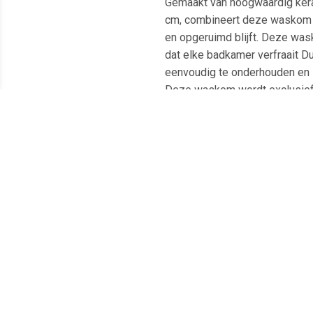
Gemaakt van hoogwaardig keram
cm, combineert deze waskom fun
en opgeruimd blijft. Deze was
dat elke badkamer verfraait D
eenvoudig te onderhouden en sc
Deze waskom wordt exclusief 
van 40 cm, randhoogte van 12 
Meest populaire producten