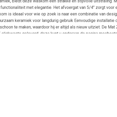
iek, biedt deze waskom een strakke en stijlvolle uitstraling. 
ctionaliteit met elegantie. Het afvoergat van 5/4" zorgt voor ee
kom is ideaal voor wie op zoek is naar een combinatie van desi
uurzaam keramiek voor langdurig gebruik Eenvoudige installati
hoon te maken, waardoor hij er altijd als nieuw uitziet. De Mat 
clickwaste geleverd, deze kunt u onderaan de pagina meebestel
cm Efficiënte waterafvoer met 5/4" afvoergat