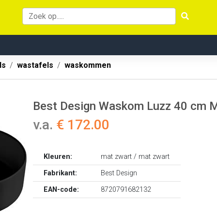
ls
wastafels
waskommen
Best Design Waskom Luzz 40 cm M
v.a.
€ 172.00
Kleuren:
mat zwart / mat zwart
Fabrikant:
Best Design
EAN-code:
8720791682132