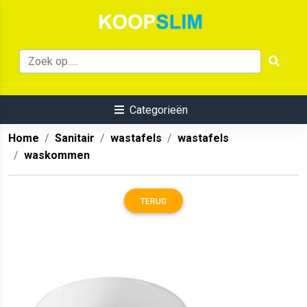
Categorieën
Home
Sanitair
wastafels
wastafels
waskommen
TERUG