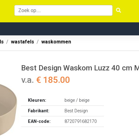
ls
wastafels
waskommen
Best Design Waskom Luzz 40 cm M
v.a.
€ 185.00
Kleuren:
beige / beige
Fabrikant:
Best Design
EAN-code:
8720791682170