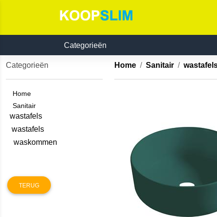
Categorieën
Categorieën
Home
Sanitair
wastafe
Home
Sanitair
wastafels
wastafels
waskommen
TERUG