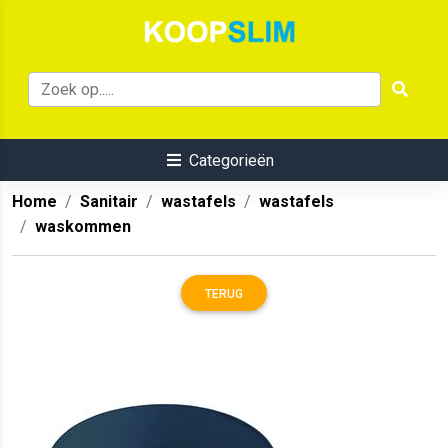
Categorieën
Home
Sanitair
wastafels
wastafels
waskommen
TERUG