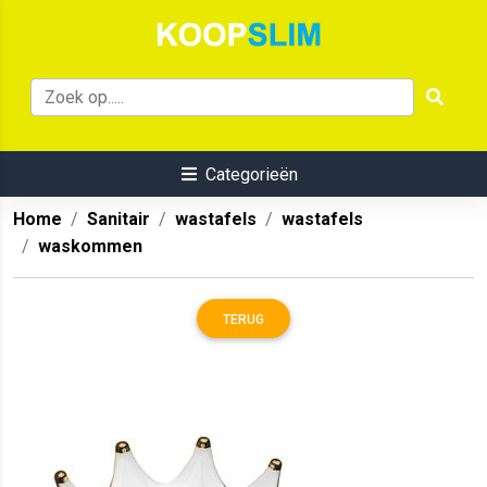
Categorieën
Home
Sanitair
wastafels
wastafels
waskommen
TERUG