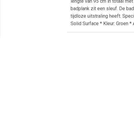
lengte van 95 cm in totaal met
badplank zit een sleuf. De bad
tijdloze uitstraling heeft. Sp
Solid Surface * Kleur: Groen 
Meest populaire producten
€ 18.35
€ 12.50
chroom ring overloopring
Zeeppomp Marmer Wit
A
wastafels
Are