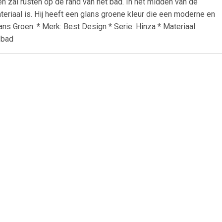
n zal rusten op de rand van het bad. In het midden van de
eriaal is. Hij heeft een glans groene kleur die een moderne en
ans Groen: * Merk: Best Design * Serie: Hinza * Materiaal:
 bad
99
€ 40.00
90x390x135
vidaXL Wastafel 41x12,5
cm keramiek wit