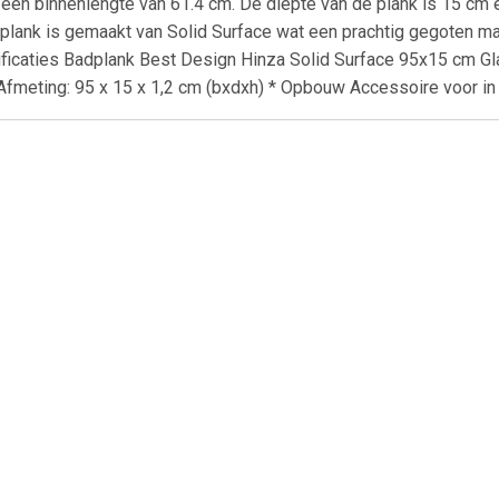
 een binnenlengte van 61.4 cm. De diepte van de plank is 15 cm e
plank is gemaakt van Solid Surface wat een prachtig gegoten mat
ecificaties Badplank Best Design Hinza Solid Surface 95x15 cm Gl
* Afmeting: 95 x 15 x 1,2 cm (bxdxh) * Opbouw Accessoire voor in
€ 148.00
€ 129.00
€ 64.
quazuro wastafel
AquaVive opzetwastafel
Elite lavabo 5
zzo 60 cm glanzend
Bouzanne keramiek 51cm
mm