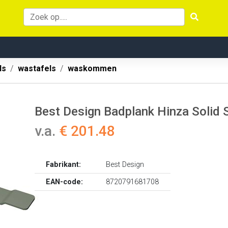
ls
wastafels
waskommen
Best Design Badplank Hinza Solid
v.a.
€ 201.48
Fabrikant:
Best Design
EAN-code:
8720791681708