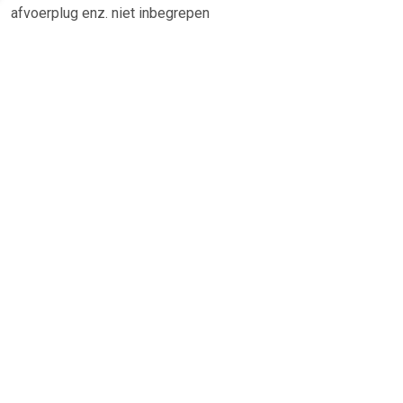
afvoerplug enz. niet inbegrepen
TERUG
Algemeen
Koopadvies, FAQ over?
Privacy Policy
Cookies
Disclaimer
Zakelijk
Webwinkel aansluiten