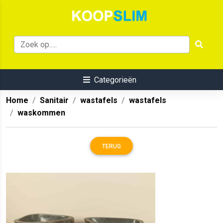
Categorieën
Home
Sanitair
wastafels
wastafels
waskommen
TERUG