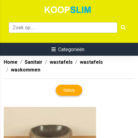
Categorieën
Home
Sanitair
wastafels
wastafels
waskommen
TERUG