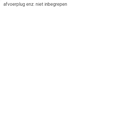
afvoerplug enz. niet inbegrepen
TERUG
Algemeen
Koopadvies, FAQ over?
Privacy Policy
Cookies
Disclaimer
Zakelijk
Webwinkel aansluiten