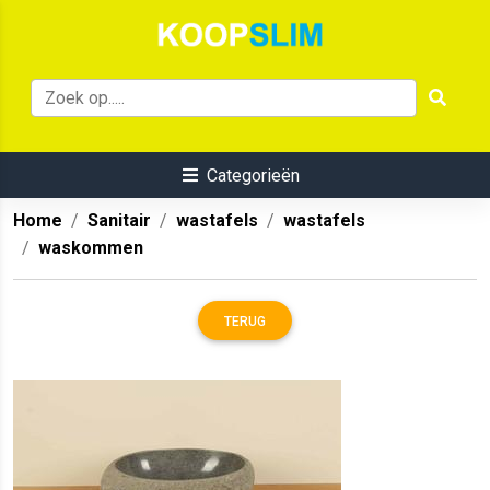
Categorieën
Home
Sanitair
wastafels
wastafels
waskommen
TERUG