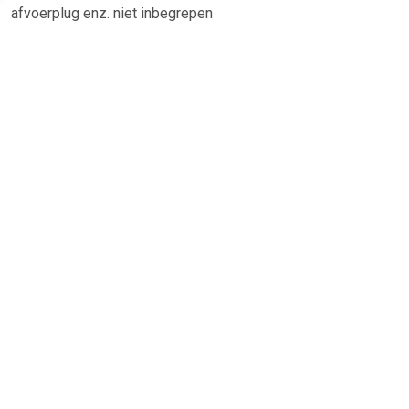
afvoerplug enz. niet inbegrepen
TERUG
Algemeen
Koopadvies, FAQ over?
Privacy Policy
Cookies
Disclaimer
Zakelijk
Webwinkel aansluiten