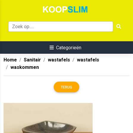
Categorieën
Home
Sanitair
wastafels
wastafels
waskommen
TERUG