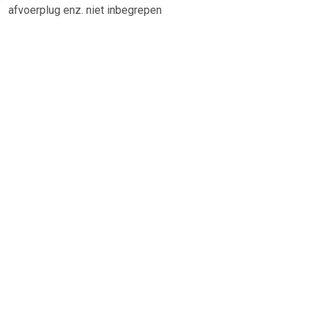
afvoerplug enz. niet inbegrepen
TERUG
Algemeen
Koopadvies, FAQ over?
Privacy Policy
Cookies
Disclaimer
Zakelijk
Webwinkel aansluiten