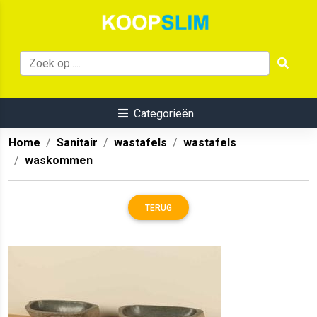
Categorieën
Home
Sanitair
wastafels
wastafels
waskommen
TERUG