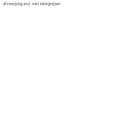
afvoerplug enz. niet inbegrepen
TERUG
Algemeen
Koopadvies, FAQ over?
Privacy Policy
Cookies
Disclaimer
Zakelijk
Webwinkel aansluiten