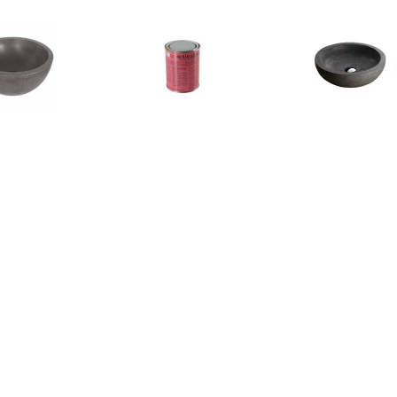
€ 57.95
€ 10.95
€ 189.
om Ruz 25x11.5 cm
Bellinzoni blanke wax,
Wiesbaden 
Beton Grijs
onderhouds was
Opzetwastaf
€ 135.00
€ 103.70
€ 47.