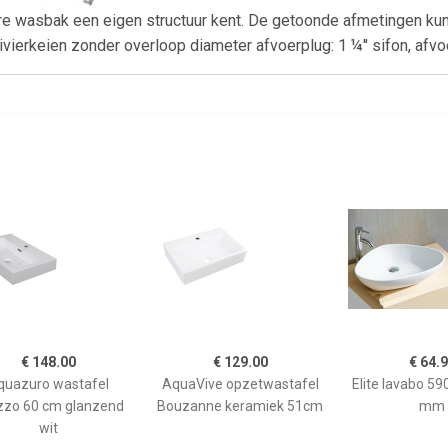
ere wasbak een eigen structuur kent. De getoonde afmetingen ku
vierkeien zonder overloop diameter afvoerplug: 1 ¼'' sifon, afvo
€ 148.00
€ 129.00
€ 64.
quazuro wastafel
AquaVive opzetwastafel
Elite lavabo 5
zzo 60 cm glanzend
Bouzanne keramiek 51cm
mm
wit