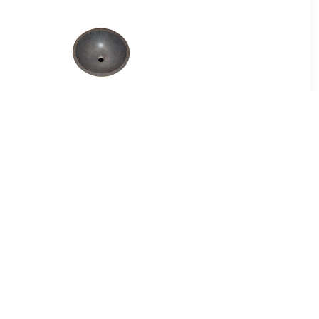
00
€ 214.99
B-stone
Best Design Limestone
el 40 cm
Opbouw-Waskom Rondo-
40
99
€ 56.00