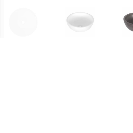
€ 30.00
€ 47.95
vidaXL Keramische
Opbouw Waskom Dia
Wask
wasbak taps (wit)
25x11.5 cm Keramiek Wit
€ 168.00
€ 51.99