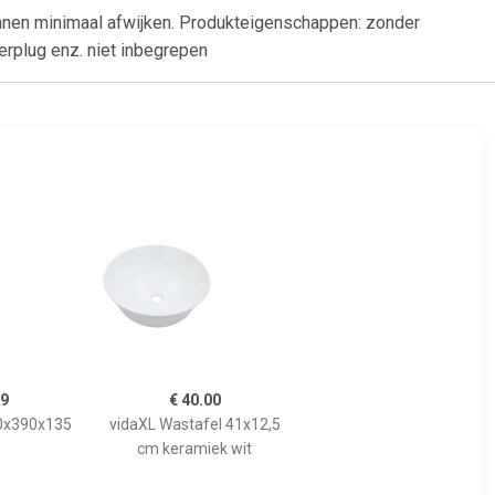
nnen minimaal afwijken. Produkteigenschappen: zonder
erplug enz. niet inbegrepen
99
€ 40.00
90x390x135
vidaXL Wastafel 41x12,5
cm keramiek wit