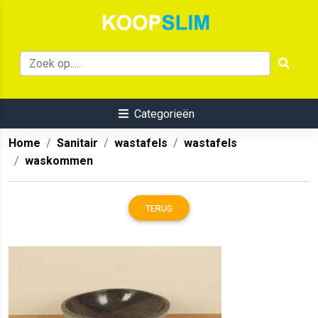
Categorieën
Home
Sanitair
wastafels
wastafels
waskommen
TERUG