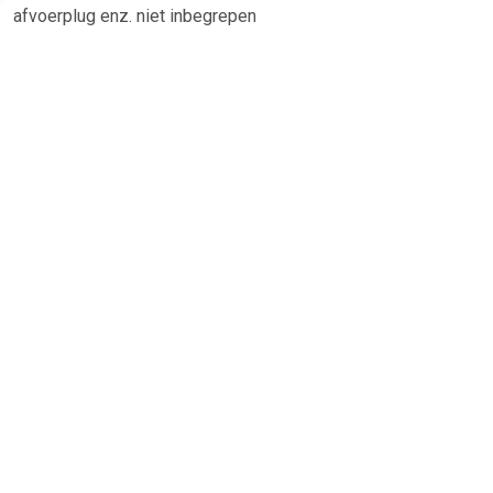
afvoerplug enz. niet inbegrepen
TERUG
Algemeen
Koopadvies, FAQ over?
Privacy Policy
Cookies
Disclaimer
Zakelijk
Webwinkel aansluiten