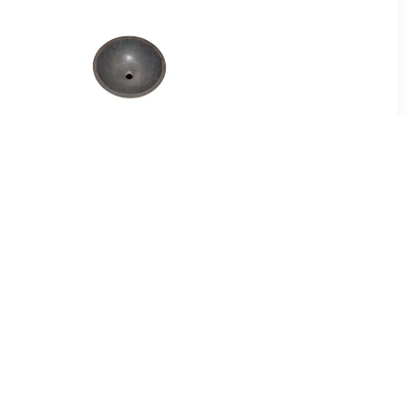
00
€ 214.99
B-stone
Best Design Limestone
el 40 cm
Opbouw-Waskom Rondo-
40
99
€ 56.00