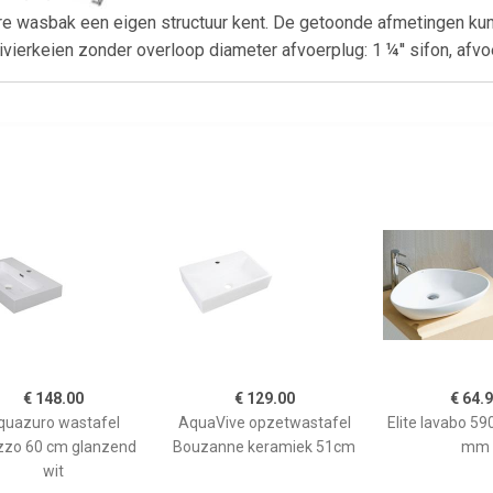
ere wasbak een eigen structuur kent. De getoonde afmetingen ku
vierkeien zonder overloop diameter afvoerplug: 1 ¼'' sifon, afvo
€ 148.00
€ 129.00
€ 64.
quazuro wastafel
AquaVive opzetwastafel
Elite lavabo 5
zzo 60 cm glanzend
Bouzanne keramiek 51cm
mm
wit