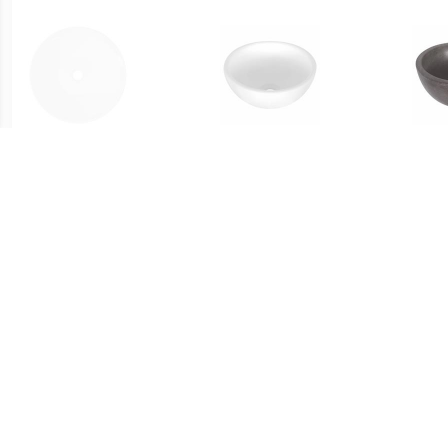
€ 30.00
€ 47.95
vidaXL Keramische
Opbouw Waskom Dia
Wask
wasbak taps (wit)
25x11.5 cm Keramiek Wit
€ 168.00
€ 51.99