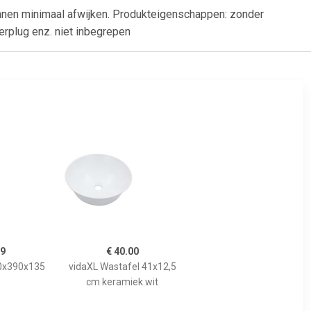
nnen minimaal afwijken. Produkteigenschappen: zonder
erplug enz. niet inbegrepen
99
€ 40.00
90x390x135
vidaXL Wastafel 41x12,5
cm keramiek wit