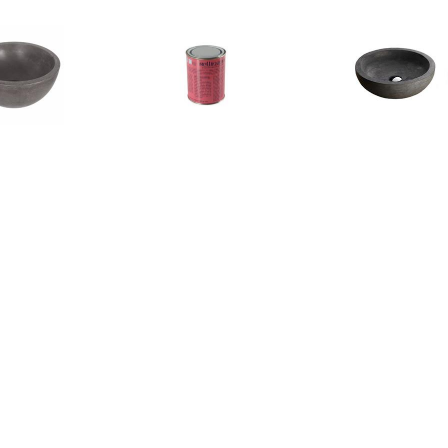
€ 57.95
€ 10.95
€ 189.
om Ruz 25x11.5 cm
Bellinzoni blanke wax,
Wiesbaden 
Beton Grijs
onderhouds was
Opzetwastaf
€ 135.00
€ 103.70
€ 47.