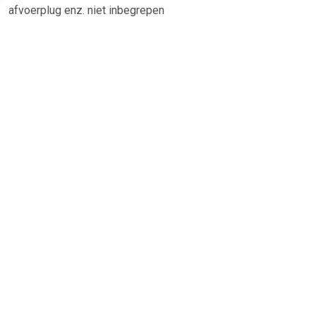
afvoerplug enz. niet inbegrepen
TERUG
Algemeen
Koopadvies, FAQ over?
Privacy Policy
Cookies
Disclaimer
Zakelijk
Webwinkel aansluiten