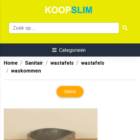
Categorieën
Home
Sanitair
wastafels
wastafels
waskommen
TERUG