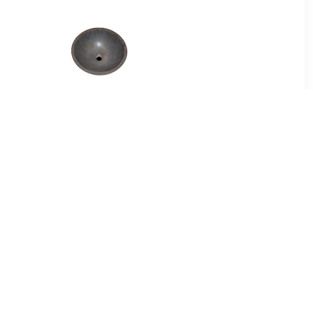
00
€ 214.99
B-stone
Best Design Limestone
el 40 cm
Opbouw-Waskom Rondo-
40
99
€ 56.00