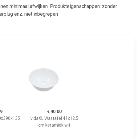
nnen minimaal afwijken. Produkteigenschappen: zonder
erplug enz. niet inbegrepen
99
€ 40.00
90x390x135
vidaXL Wastafel 41x12,5
cm keramiek wit