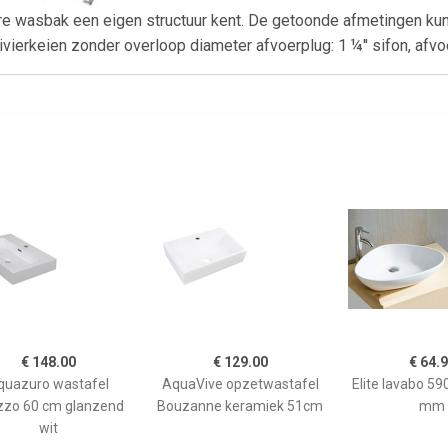
ere wasbak een eigen structuur kent. De getoonde afmetingen ku
vierkeien zonder overloop diameter afvoerplug: 1 ¼'' sifon, afvo
€ 148.00
€ 129.00
€ 64.
quazuro wastafel
AquaVive opzetwastafel
Elite lavabo 5
zzo 60 cm glanzend
Bouzanne keramiek 51cm
mm
wit