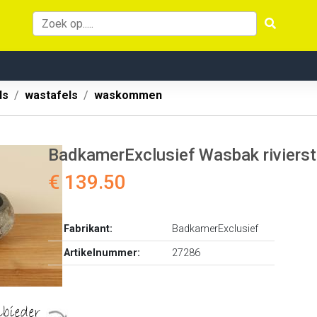
ls
wastafels
waskommen
BadkamerExclusief Wasbak rivier
€ 139.50
Fabrikant:
BadkamerExclusief
Artikelnummer:
27286