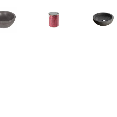
€ 57.95
€ 10.95
€ 189.
om Ruz 25x11.5 cm
Bellinzoni blanke wax,
Wiesbaden 
Beton Grijs
onderhouds was
Opzetwastaf
€ 135.00
€ 103.70
€ 47.