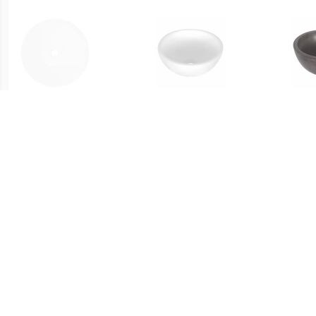
€ 30.00
€ 47.95
vidaXL Keramische
Opbouw Waskom Dia
Wask
wasbak taps (wit)
25x11.5 cm Keramiek Wit
€ 168.00
€ 51.99