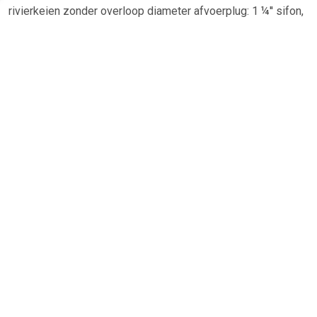
rivierkeien zonder overloop diameter afvoerplug: 1 ¼'' sifon,
afvoerplug enz. niet inbegrepen
TERUG
Algemeen
Koopadvies, FAQ over?
Privacy Policy
Cookies
Disclaimer
Zakelijk