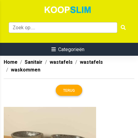
Categorieën
Home
Sanitair
wastafels
wastafels
waskommen
TERUG