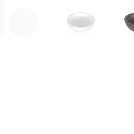
€ 30.00
€ 47.95
vidaXL Keramische
Opbouw Waskom Dia
Wask
wasbak taps (wit)
25x11.5 cm Keramiek Wit
€ 168.00
€ 51.99