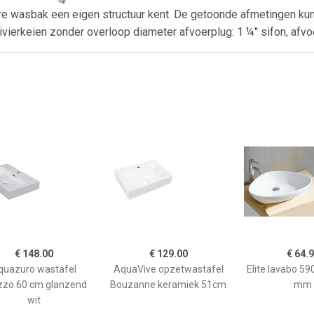
ere wasbak een eigen structuur kent. De getoonde afmetingen ku
vierkeien zonder overloop diameter afvoerplug: 1 ¼'' sifon, afvo
€ 148.00
€ 129.00
€ 64.
quazuro wastafel
AquaVive opzetwastafel
Elite lavabo 5
zzo 60 cm glanzend
Bouzanne keramiek 51cm
mm
wit