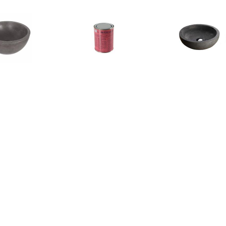
€ 57.95
€ 10.95
€ 189.
om Ruz 25x11.5 cm
Bellinzoni blanke wax,
Wiesbaden 
Beton Grijs
onderhouds was
Opzetwastaf
€ 135.00
€ 103.70
€ 47.