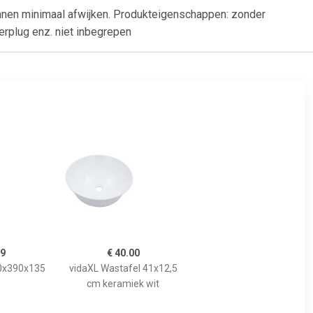
nnen minimaal afwijken. Produkteigenschappen: zonder
erplug enz. niet inbegrepen
99
€ 40.00
90x390x135
vidaXL Wastafel 41x12,5
cm keramiek wit