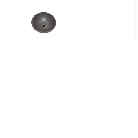
00
€ 214.99
B-stone
Best Design Limestone
el 40 cm
Opbouw-Waskom Rondo-
40
99
€ 56.00