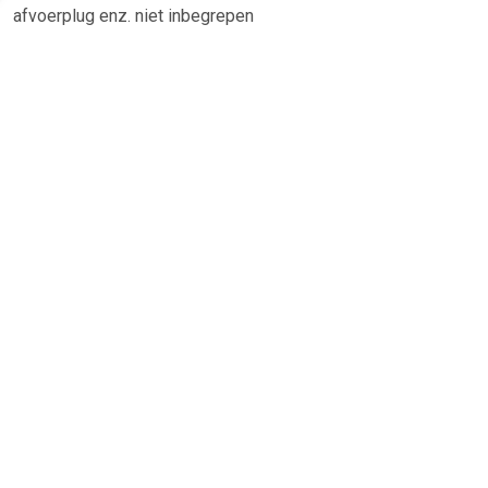
afvoerplug enz. niet inbegrepen
TERUG
Algemeen
Koopadvies, FAQ over?
Privacy Policy
Cookies
Disclaimer
Zakelijk
Webwinkel aansluiten