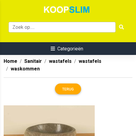
Categorieën
Home
Sanitair
wastafels
wastafels
waskommen
TERUG