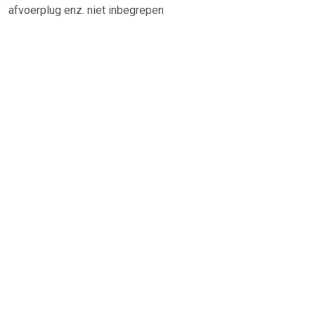
afvoerplug enz. niet inbegrepen
TERUG
Algemeen
Koopadvies, FAQ over?
Privacy Policy
Cookies
Disclaimer
Zakelijk
Webwinkel aansluiten