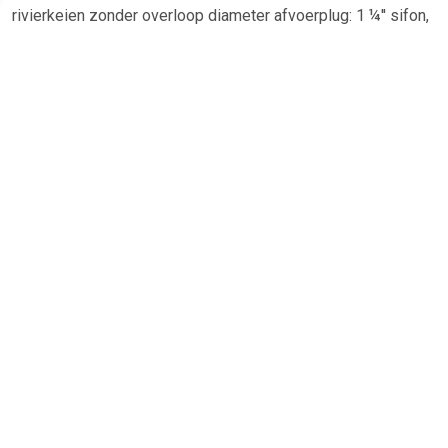
rivierkeien zonder overloop diameter afvoerplug: 1 ¼'' sifon,
afvoerplug enz. niet inbegrepen
TERUG
Algemeen
Koopadvies, FAQ over?
Privacy Policy
Cookies
Disclaimer
Zakelijk