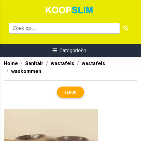
Categorieën
Home
Sanitair
wastafels
wastafels
waskommen
TERUG