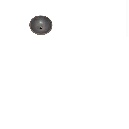
00
€ 214.99
B-stone
Best Design Limestone
el 40 cm
Opbouw-Waskom Rondo-
40