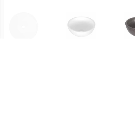
€ 30.00
€ 47.95
vidaXL Keramische
Opbouw Waskom Dia
Wask
wasbak taps (wit)
25x11.5 cm Keramiek Wit