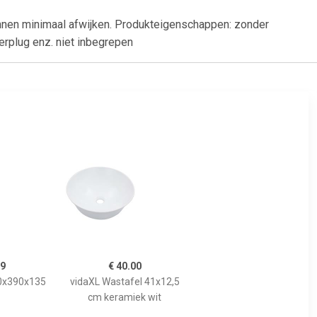
nnen minimaal afwijken. Produkteigenschappen: zonder
erplug enz. niet inbegrepen
99
€ 40.00
90x390x135
vidaXL Wastafel 41x12,5
cm keramiek wit