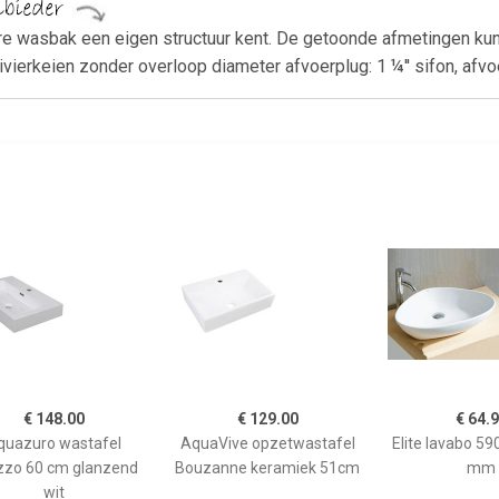
ere wasbak een eigen structuur kent. De getoonde afmetingen ku
vierkeien zonder overloop diameter afvoerplug: 1 ¼'' sifon, afvo
€ 148.00
€ 129.00
€ 64.
quazuro wastafel
AquaVive opzetwastafel
Elite lavabo 5
zzo 60 cm glanzend
Bouzanne keramiek 51cm
mm
wit