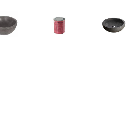
€ 57.95
€ 10.95
€ 189.
om Ruz 25x11.5 cm
Bellinzoni blanke wax,
Wiesbaden 
Beton Grijs
onderhouds was
Opzetwastaf