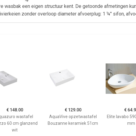
ere wasbak een eigen structuur kent. De getoonde afmetingen ku
vierkeien zonder overloop diameter afvoerplug: 1 ¼'' sifon, afvo
€ 148.00
€ 129.00
€ 64.
quazuro wastafel
AquaVive opzetwastafel
Elite lavabo 5
zzo 60 cm glanzend
Bouzanne keramiek 51cm
mm
wit