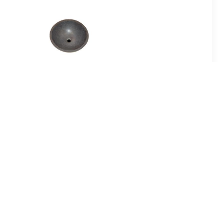
00
€ 214.99
B-stone
Best Design Limestone
el 40 cm
Opbouw-Waskom Rondo-
40
99
€ 56.00