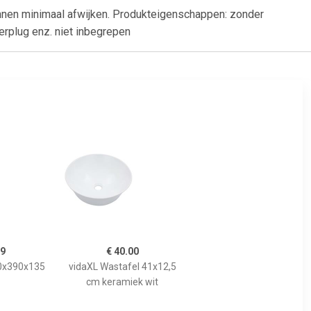
nnen minimaal afwijken. Produkteigenschappen: zonder
erplug enz. niet inbegrepen
99
€ 40.00
90x390x135
vidaXL Wastafel 41x12,5
cm keramiek wit