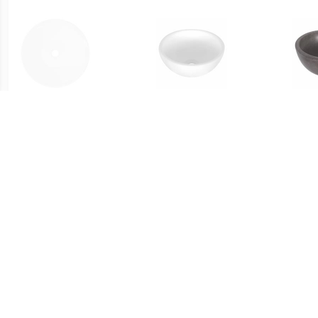
€ 30.00
€ 47.95
vidaXL Keramische
Opbouw Waskom Dia
Wask
wasbak taps (wit)
25x11.5 cm Keramiek Wit
€ 168.00
€ 51.99