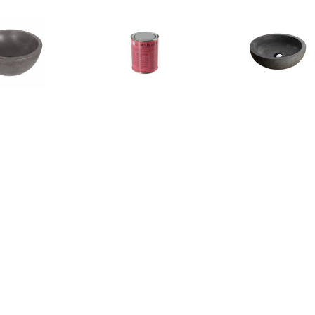
€ 57.95
€ 10.95
€ 189.
om Ruz 25x11.5 cm
Bellinzoni blanke wax,
Wiesbaden 
Beton Grijs
onderhouds was
Opzetwastaf
€ 135.00
€ 103.70
€ 47.