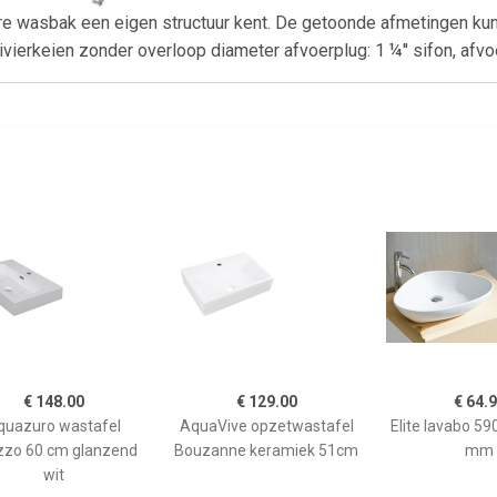
ere wasbak een eigen structuur kent. De getoonde afmetingen ku
vierkeien zonder overloop diameter afvoerplug: 1 ¼'' sifon, afvo
€ 148.00
€ 129.00
€ 64.
quazuro wastafel
AquaVive opzetwastafel
Elite lavabo 5
zzo 60 cm glanzend
Bouzanne keramiek 51cm
mm
wit