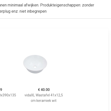
nnen minimaal afwijken. Produkteigenschappen: zonder
erplug enz. niet inbegrepen
99
€ 40.00
90x390x135
vidaXL Wastafel 41x12,5
cm keramiek wit