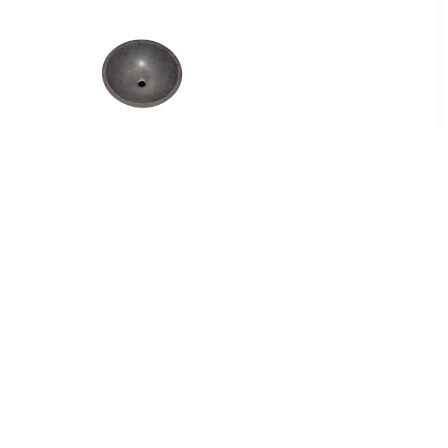
00
€ 214.99
B-stone
Best Design Limestone
el 40 cm
Opbouw-Waskom Rondo-
40
99
€ 56.00