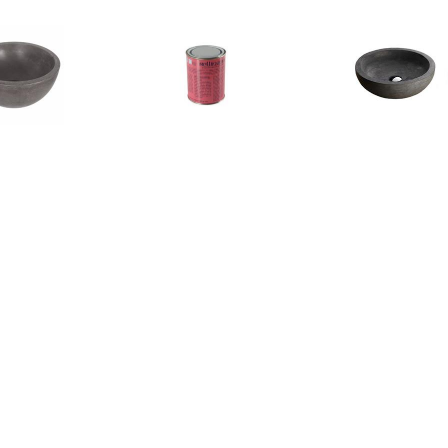
€ 57.95
€ 10.95
€ 189.
om Ruz 25x11.5 cm
Bellinzoni blanke wax,
Wiesbaden 
Beton Grijs
onderhouds was
Opzetwastaf
€ 135.00
€ 103.70
€ 47.