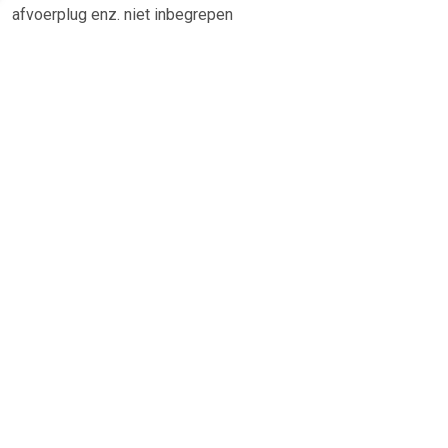
afvoerplug enz. niet inbegrepen
TERUG
Algemeen
Koopadvies, FAQ over?
Privacy Policy
Cookies
Disclaimer
Zakelijk
Webwinkel aansluiten