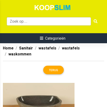
Categorieën
Home
Sanitair
wastafels
wastafels
waskommen
TERUG