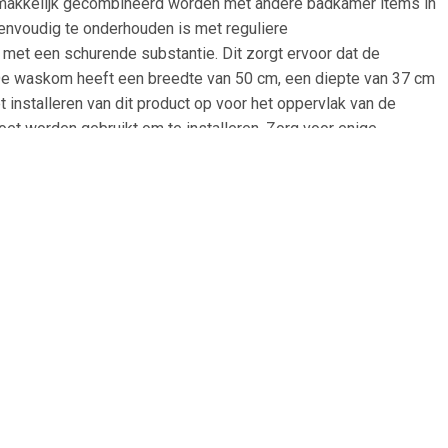
makkelijk gecombineerd worden met andere badkamer items in
envoudig te onderhouden is met reguliere
 met een schurende substantie. Dit zorgt ervoor dat de
De waskom heeft een breedte van 50 cm, een diepte van 37 cm
installeren van dit product op voor het oppervlak van de
et worden gebruikt om te installeren. Zorg voor enige
qua Rocker Opbouw Waskom Organisch R 50x37 Mat Klei:
iaal: Cast Marble Vorm: Organisch Kleur: Mat Klei