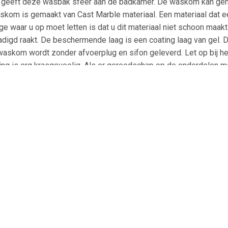
r geeft deze wasbak sfeer aan de badkamer. De waskom kan ge
kom is gemaakt van Cast Marble materiaal. Een materiaal dat e
 waar u op moet letten is dat u dit materiaal niet schoon maakt
igd raakt. De beschermende laag is een coating laag van gel. 
askom wordt zonder afvoerplug en sifon geleverd. Let op bij het 
ng is erg krasgevoelig. Als er gereedschap op de onderdelen mo
en voordat u het product aandraait. Specificaties Arcqua Arc
erie: Rocker Breedte: 50 cm Diepte: 37 cm Hoogte: 13 cm Mater