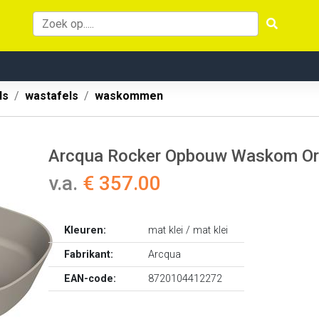
ls
wastafels
waskommen
Arcqua Rocker Opbouw Waskom Org
v.a.
€ 357.00
Kleuren:
mat klei / mat klei
Fabrikant:
Arcqua
EAN-code:
8720104412272