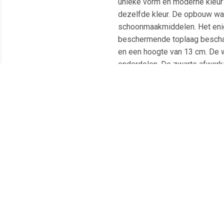
unieke vorm en moderne kleu
dezelfde kleur. De opbouw was
schoonmaakmiddelen. Het enige
beschermende toplaag beschad
en een hoogte van 13 cm. De w
onderdelen. De zwarte afwerki
bescherming op deze onderdel
Opbouw waskom Merk: Arcqua S
Meest populaire producten