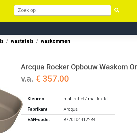
ls
wastafels
waskommen
Arcqua Rocker Opbouw Waskom Org
v.a.
€ 357.00
Kleuren:
mat truffel / mat truffel
Fabrikant:
Arcqua
EAN-code:
8720104412234