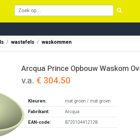
ls
wastafels
waskommen
Arcqua Prince Opbouw Waskom Ova
v.a.
€ 304.50
Kleuren:
mat groen / mat groen
Fabrikant:
Arcqua
EAN-code:
8720104412128