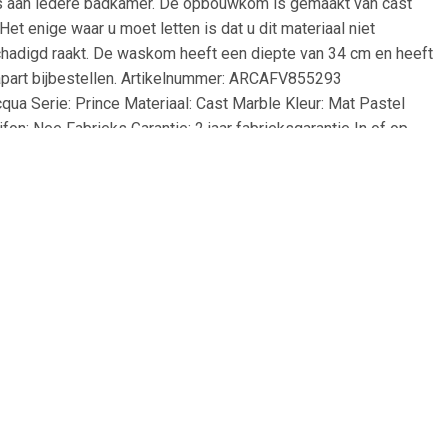
s aan iedere badkamer. De opbouwkom is gemaakt van cast
t enige waar u moet letten is dat u dit materiaal niet
hadigd raakt. De waskom heeft een diepte van 34 cm en heeft
apart bijbestellen. Artikelnummer: ARCAFV855293
a Serie: Prince Materiaal: Cast Marble Kleur: Mat Pastel
on: Nee Fabrieks Garantie: 2 jaar fabrieksgarantie In of op