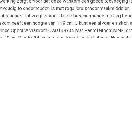
fwerking zorgt ervoor dat deze waskom een goede toevoeging i
envoudig te onderhouden is met reguliere schoonmaakmiddelen. He
bstanties. Dit zorgt er voor dat de beschermende toplaag besc
skom heeft een hoogte van 14,9 cm. U kunt een afvoer en sifon 
rince Opbouw Waskom Ovaal 49x34 Mat Pastel Groen: Merk: Arcqu
 49 cm Diepte: 34 cm met overloop: Nee Incl afvoer: Nee Incl sif