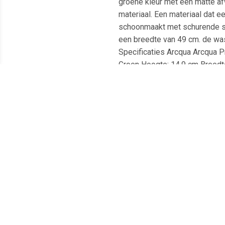
groene kleur met een matte a
materiaal. Een materiaal dat e
schoonmaakt met schurende su
een breedte van 49 cm. de wa
Specificaties Arcqua Arcqua P
Groen Hoogte: 14,9 cm Breedte:
bouw: Opbouw
Meest populaire producten