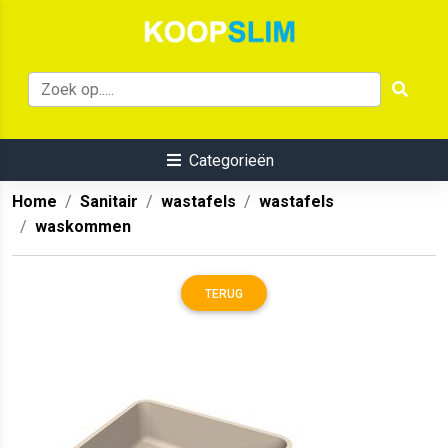
Categorieën
Home
Sanitair
wastafels
wastafels
waskommen
TERUG