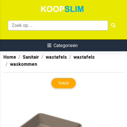
Categorieën
Home
Sanitair
wastafels
wastafels
waskommen
TERUG