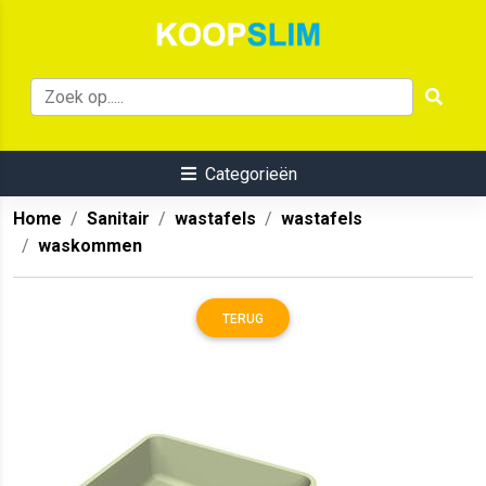
Categorieën
Home
Sanitair
wastafels
wastafels
waskommen
TERUG