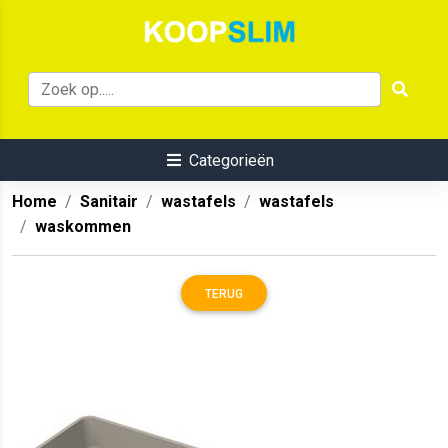
Categorieën
Home
Sanitair
wastafels
wastafels
waskommen
TERUG