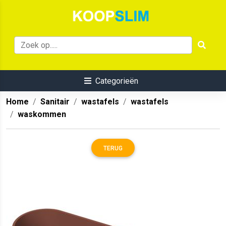
Categorieën
Home
Sanitair
wastafels
wastafels
waskommen
TERUG