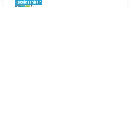
€ 357.00
Verzenden: € 0.00
4 dagen
€ 367.00
Verzenden: € 0.00
Voorradig.
Arcqua Arcqua Case Opbouw Waskom Ovaal 40x28 Mat
Zand De Arcqua Case waskommen zijn een perfect
verschijnsel voor de moderne of strakke badkamer.