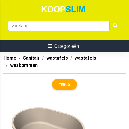
Categorieën
Home
Sanitair
wastafels
wastafels
waskommen
TERUG