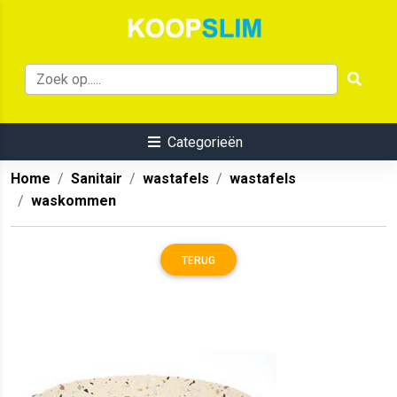
Categorieën
Home
Sanitair
wastafels
wastafels
waskommen
TERUG