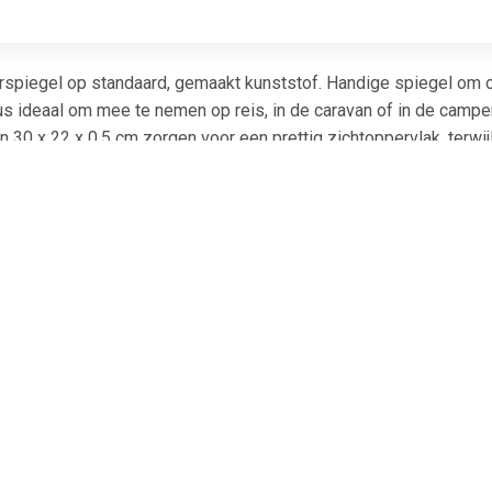
piegel op standaard, gemaakt kunststof. Handige spiegel om ove
s ideaal om mee te nemen op reis, in de caravan of in de camper
an 30 x 22 x 0.5 cm zorgen voor een prettig zichtoppervlak, terwi
atsen en op te bergen is. Geschikt voor dagelijks gebruik bij h
 toevoeging aan je badkamer, slaapkamer of reistas!