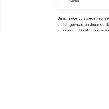
Basic make-up spiegel/scheers
en lichtgewicht, en daarmee du
interieurstijl. De afmetingen v
de spiegel eenvoudig te verpla
Een praktische en veelzijdige
Meest populaire producten