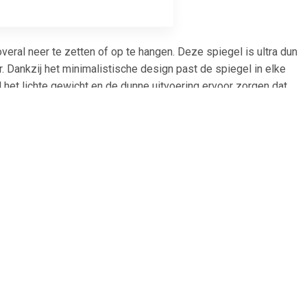
ral neer te zetten of op te hangen. Deze spiegel is ultra dun
. Dankzij het minimalistische design past de spiegel in elke
jl het lichte gewicht en de dunne uitvoering ervoor zorgen dat
et aanbrengen van make-up, scheren of persoonlijke verzorging.