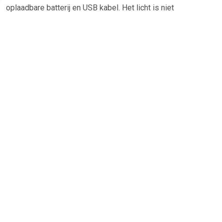
oplaadbare batterij en USB kabel. Het licht is niet
verblindend. Voor een moderne en stijlvolle uitstraling heeft
de spiegel als kleur chroom.Â Specificaties
Vergrotingsspiegel Smedbo Outline Hoogte: 21,5 cm
Breedte: 34 cm Diepte: 21,5 cm Materiaal: Messing Kleur:
Chroom Vorm: Rond Stijl: Modern Vergrotende spiegel: 7x
vergrotend Verlichting toepasbaar: Ja Incl ophanging: Nee
Type verlichting: LED Radio-wifi-bluetooth: Nee
Fabrieksgarantie: 10 jaar garantie
TERUG
Algemeen