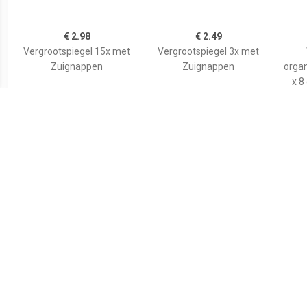
€ 2.98
€ 2.49
Vergrootspiegel 15x met
Vergrootspiegel 3x met
Zuignappen
Zuignappen
organ
x 8
€ 3.99
€ 4.55
Tasspiegel
Basic make-up
spiegel/scheerspiegel op
spi
standaard kunststof 18 x
wi
24 cm blauw -
kuns