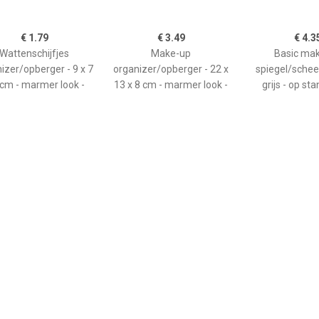
€ 1.79
€ 3.49
€ 4.3
Wattenschijfjes
Make-up
Basic ma
izer/opberger - 9 x 7
organizer/opberger - 22 x
spiegel/scheer
 cm - marmer look -
13 x 8 cm - marmer look -
grijs - op st
kunststof - 23
€ 4.35
€ 4.50
€ 3.2
Basic make-up
Basic make-up
Make-up sp
egel/scheerspiegel -
spiegel/scheerspiegel op
handspiegel - 
t - op standaard -
standaard kunststof 15 x
Schelp - zilver 
tstof - 23 x 17 cm -
20 cm grijs -
- dubbelzi