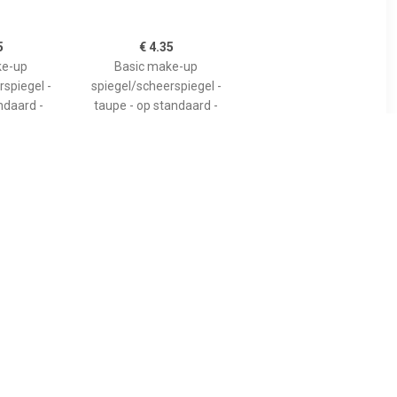
5
€ 4.35
ke-up
Basic make-up
spiegel -
spiegel/scheerspiegel -
andaard -
taupe - op standaard -
 x 17 cm -
kunststof - 23 x 17 cm -
5
€ 4.75
iegel -
Basic make-up
zakspiegel
spiegel/scheerspiegel op
- 7 x 6.5 cm
standaard kunststof 20 x
jdig -
30 cm blauw -