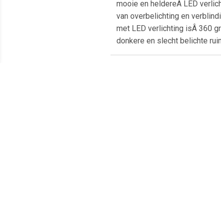
mooie en heldereÂ LED verlicht
van overbelichting en verblind
met LED verlichting isÂ 360 gr
donkere en slecht belichte ru
Meest populaire producten
€ 2.98
€ 2.49
Vergrootspiegel 15x met
Vergrootspiegel 3x met
Zuignappen
Zuignappen
organ