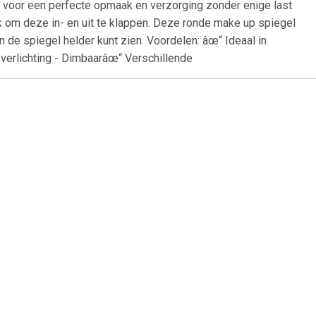
al voor een perfecte opmaak en verzorging zonder enige last
jk om deze in- en uit te klappen. Deze ronde make up spiegel
n de spiegel helder kunt zien. Voordelen: âœ“ Ideaal in
verlichting - Dimbaarâœ“ Verschillende
5
€ 4.35
ke-up
Basic make-up
spiegel -
spiegel/scheerspiegel -