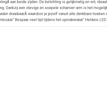
ingÂ aan beide zijden. De belichting is gelijkmatig en wit, idea
ing. Dankzij een stevige en soepele scharnier-arm is het mogeli
aden draaibaarÂ waardoor je jezelf vanuit alle denkbare hoeken i
imtesâœ“ Bespaar veel tijd tijdens het opmakenâœ“ Heldere LED 
€ 1.79
€ 3.49
€ 4.3
Wattenschijfjes
Make-up
Basic ma
izer/opberger - 9 x 7
organizer/opberger - 22 x
spiegel/scheer