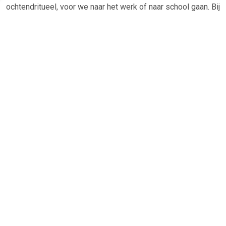
ochtendritueel, voor we naar het werk of naar school gaan. Bij
het scheren, om haar en make-up te checken of om
contactlenzen in te doen. Een fijne make-up of
scheerspiegel eventueel met verlichting is daarom voor
velen onmisbaar. Let er maar eens op hoe vaak u per dag
eigenlijk in de spiegel kijkt.
TERUG
Algemeen
Koopadvies, FAQ over?
Privacy Policy
Cookies