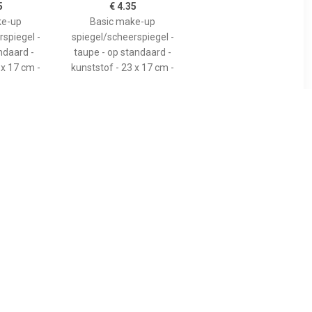
5
€ 4.35
ke-up
Basic make-up
spiegel -
spiegel/scheerspiegel -
andaard -
taupe - op standaard -
 x 17 cm -
kunststof - 23 x 17 cm -
5
€ 4.75
iegel -
Basic make-up
zakspiegel
spiegel/scheerspiegel op
- 7 x 6.5 cm
standaard kunststof 20 x
jdig -
30 cm blauw -