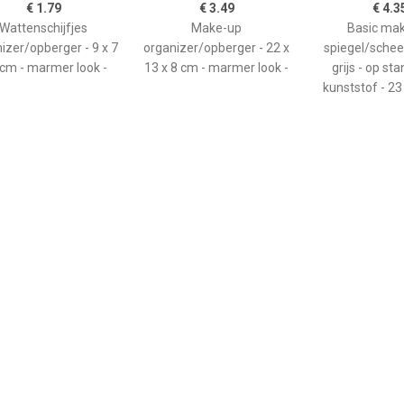
€ 1.79
€ 3.49
€ 4.3
Wattenschijfjes
Make-up
Basic ma
izer/opberger - 9 x 7
organizer/opberger - 22 x
spiegel/scheer
 cm - marmer look -
13 x 8 cm - marmer look -
grijs - op st
kunststof - 23
€ 4.35
€ 4.50
€ 3.2
Basic make-up
Basic make-up
Make-up sp
egel/scheerspiegel -
spiegel/scheerspiegel op
handspiegel - 
t - op standaard -
standaard kunststof 15 x
Schelp - zilver 
tstof - 23 x 17 cm -
20 cm grijs -
- dubbelzi