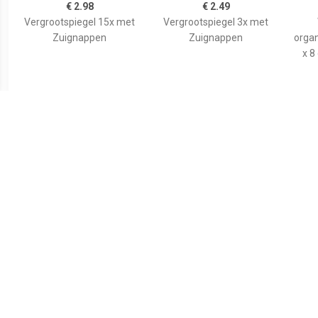
€ 2.98
€ 2.49
Vergrootspiegel 15x met
Vergrootspiegel 3x met
Zuignappen
Zuignappen
organ
x 8
€ 3.99
€ 4.55
Tasspiegel
Basic make-up
spiegel/scheerspiegel op
spi
standaard kunststof 18 x
wi
24 cm blauw -
kuns