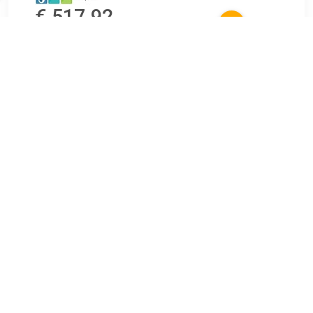
€ 517.92
Verzenden: € 0.00
2 dagen
GROHE Selection Spiegel 41077gn0 kopen℃
Sanitairwinkel.nl is dé Grohe specialist met een groot
assortiment Vergrootspiegels.
TERUG
Algemeen