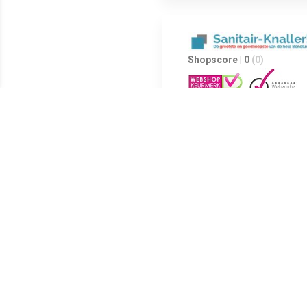
Shopscore | 0
(0)
Shopscore | 0
(0)
De spiegel Tigris is voorzien 
verwerkt op een aluminium fram
Let op, spatwaterdicht houdt
160cm breed Combineer de sp