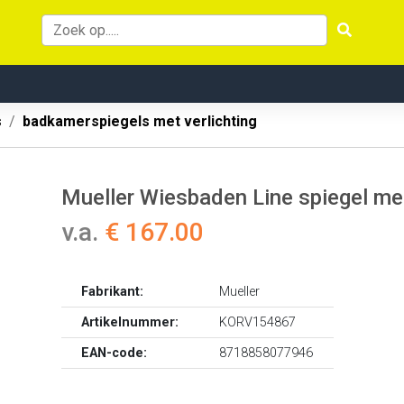
s
badkamerspiegels met verlichting
Mueller Wiesbaden Line spiegel met
v.a.
€ 167.00
Fabrikant:
Mueller
Artikelnummer:
KORV154867
EAN-code:
8718858077946