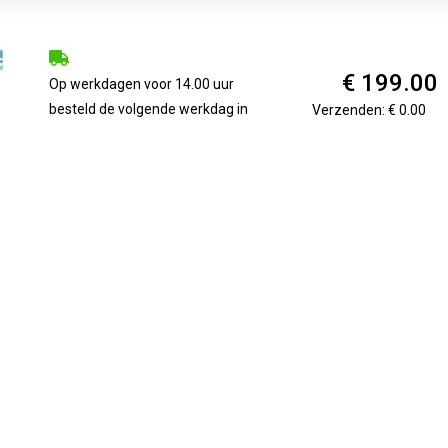
€ 199.00
Op werkdagen voor 14.00 uur
besteld de volgende werkdag in
Verzenden: € 0.00
huis
€ 199.00
1 werkdag
Verzenden: € 0.00
van een LED balk. Aan de bovenzijde zit een horizontale balk ver
e. In dit aluminium frame zit de schakelaar. De spiegel is gesc
 niet in dat de spiegel kletsnat mag worden.Â Varianten:Â 60
iegel met een bijpassende spiegelverwarming en voorkom con