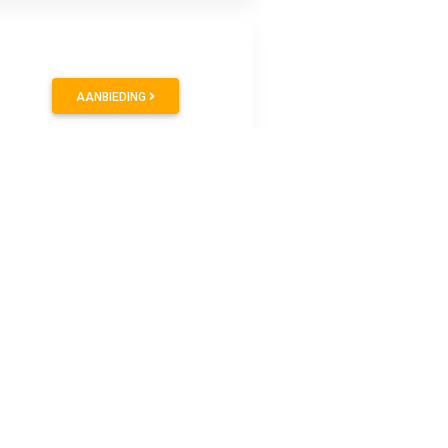
AANBIEDING
AANBIEDING
werkt, met daarachter de LED verlichting. De spiegel is
hikt voor vochtige ruimtes zoals een badkamer, spatwaterdicht.
cm breed 80cm breed 100cm breed 120cm breed 140cm breed
densvorming.