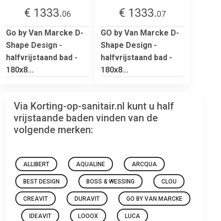
€ 1333.
€ 1333.
06
07
Go by Van Marcke D-
GO by Van Marcke D-
Shape Design -
Shape Design -
halfvrijstaand bad -
halfvrijstaand bad -
180x8...
180x8...
Via Korting-op-sanitair.nl kunt u half
vrijstaande baden vinden van de
volgende merken:
ALLIBERT
AQUALINE
ARCQUA
BEST DESIGN
BOSS & WESSING
CLOU
CREAVIT
DURAVIT
GO BY VAN MARCKE
IDEAVIT
LOOOX
LUCA