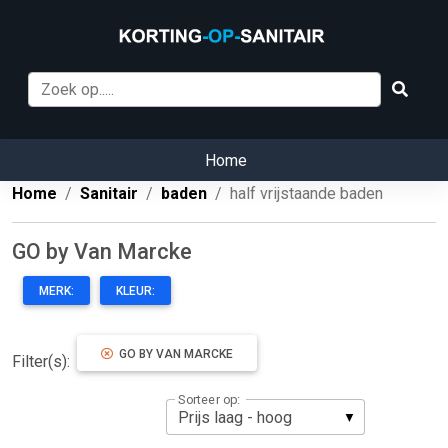
Home
Home
Sanitair
baden
half vrijstaande baden
GO by Van Marcke
MERK:
KLEUR:
GO BY VAN MARCKE
Filter(s):
Sorteer op: